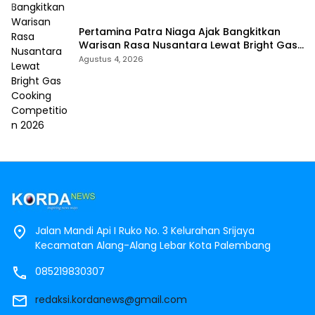
Pertamina Patra Niaga Ajak Bangkitkan
Warisan Rasa Nusantara Lewat Bright Gas
Cooking Competition 2026
Agustus 4, 2026
Jalan Mandi Api I Ruko No. 3 Kelurahan Srijaya
Kecamatan Alang-Alang Lebar Kota Palembang
085219830307
redaksi.kordanews@gmail.com