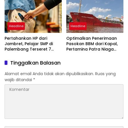
Cup 2026
Headline
Headline
Pertahankan HP dari
Optimalkan Penerimaan
Jambret, Pelajar SMP di
Pasokan BBM dari Kapal,
Palembang Terseret 7
Pertamina Patra Niaga
Meter dan Kepalanya
Regional Kalimantan
Ditusuk
Percepat Normalisasi
Tinggalkan Balasan
Distribusi di Kalimantan
Barat
Alamat email Anda tidak akan dipublikasikan.
Ruas yang
wajib ditandai
*