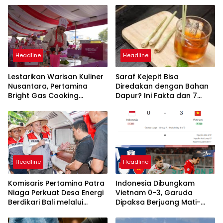
Headline
Headline
Lestarikan Warisan Kuliner
Saraf Kejepit Bisa
Nusantara, Pertamina
Diredakan dengan Bahan
Bright Gas Cooking
Dapur? Ini Fakta dan 7
Competition Tegal
Pilihan Alami yang Bisa
Lahirkan Juara Baru
Dicoba
Headline
Headline
Komisaris Pertamina Patra
Indonesia Dibungkam
Niaga Perkuat Desa Energi
Vietnam 0-3, Garuda
Berdikari Bali melalui
Dipaksa Berjuang Mati-
Bantuan Alsintan Listrik
matian Demi Tiket
untuk Petani
Semifinal ASEAN Hyundai