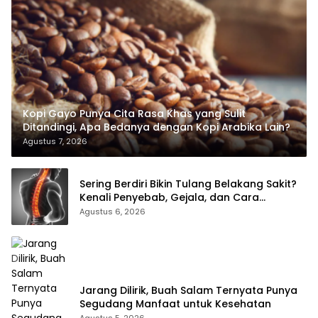
Kopi Gayo Punya Cita Rasa Khas yang Sulit
Ditandingi, Apa Bedanya dengan Kopi Arabika Lain?
Agustus 7, 2026
Sering Berdiri Bikin Tulang Belakang Sakit?
Kenali Penyebab, Gejala, dan Cara
Mengatasinya
Agustus 6, 2026
Jarang Dilirik, Buah Salam Ternyata Punya
Segudang Manfaat untuk Kesehatan