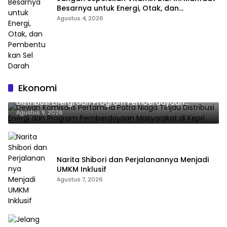
Besarnya untuk Energi, Otak, dan
Pembentukan Sel Darah
Agustus 4, 2026
Ekonomi
Dewan Komisaris Pertamina Patra Niaga Tinjau
Distribusi Energi dan Program Pemberdayaan
Masyarakat di Kepri
Agustus 9, 2026
Narita Shibori dan Perjalanannya Menjadi
UMKM Inklusif
Agustus 7, 2026