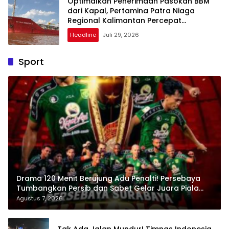
Optimalkan Penerimaan Pasokan BBM
dari Kapal, Pertamina Patra Niaga
Regional Kalimantan Percepat
Normalisasi Distribusi di Kalimantan
Headline
Juli 29, 2026
Barat
Sport
Drama 120 Menit Berujung Adu Penalti! Persebaya
Tumbangkan Persib dan Sabet Gelar Juara Piala
Presiden 2026
Agustus 7, 2026