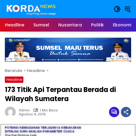
Langsung
ke
konten
Headline
Sumsel
Nusantara
Politik
Ekonomi
Beranda
Headline
Headline
173 Titik Api Terpantau Berada di
Wilayah Sumatera
Admin
1 Min Baca
Agustus 8, 2016