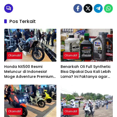
Pos Terkait
Otomotif
Otomotif
Honda NX500 Resmi
Benarkah Oli Full Synthetic
Meluncur di Indonesia!
Bisa Dipakai Dua Kali Lebih
Moge Adventure Premium
Lama? Ini Faktanya agar
Dibanderol Rp230 Juta
Mesin Tetap Awet
Otomotif
Otomotif