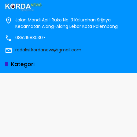
Jalan Mandi Api I Ruko No. 3 Kelurahan Srijaya
Kecamatan Alang-Alang Lebar Kota Palembang
085219830307
redaksi.kordanews@gmail.com
Kategori
Sumsel
Nusantara
Headline
Peristiwa
Ekonomi
Label