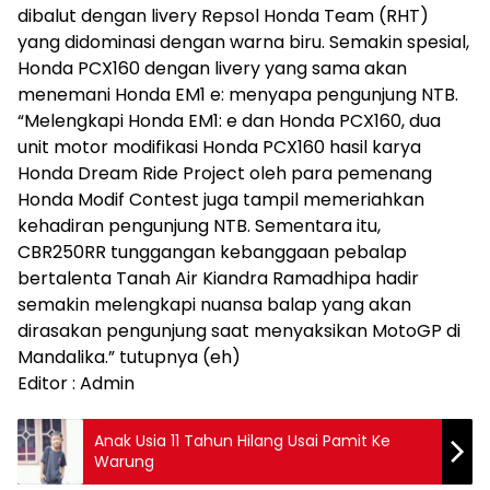
dibalut dengan livery Repsol Honda Team (RHT)
yang didominasi dengan warna biru. Semakin spesial,
Honda PCX160 dengan livery yang sama akan
menemani Honda EM1 e: menyapa pengunjung NTB.
“Melengkapi Honda EM1: e dan Honda PCX160, dua
unit motor modifikasi Honda PCX160 hasil karya
Honda Dream Ride Project oleh para pemenang
Honda Modif Contest juga tampil memeriahkan
kehadiran pengunjung NTB. Sementara itu,
CBR250RR tunggangan kebanggaan pebalap
bertalenta Tanah Air Kiandra Ramadhipa hadir
semakin melengkapi nuansa balap yang akan
dirasakan pengunjung saat menyaksikan MotoGP di
Mandalika.” tutupnya (eh)
Editor : Admin
Anak Usia 11 Tahun Hilang Usai Pamit Ke
Warung