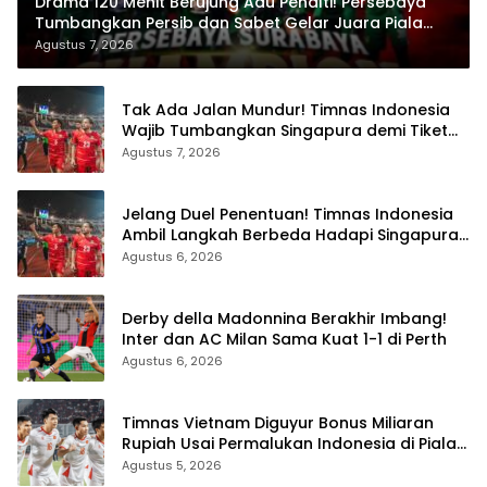
Drama 120 Menit Berujung Adu Penalti! Persebaya
Tumbangkan Persib dan Sabet Gelar Juara Piala
Presiden 2026
Agustus 7, 2026
Tak Ada Jalan Mundur! Timnas Indonesia
Wajib Tumbangkan Singapura demi Tiket
Semifinal Piala AFF 2026
Agustus 7, 2026
Jelang Duel Penentuan! Timnas Indonesia
Ambil Langkah Berbeda Hadapi Singapura
di Piala AFF 2026
Agustus 6, 2026
Derby della Madonnina Berakhir Imbang!
Inter dan AC Milan Sama Kuat 1-1 di Perth
Agustus 6, 2026
Timnas Vietnam Diguyur Bonus Miliaran
Rupiah Usai Permalukan Indonesia di Piala
AFF 2026
Agustus 5, 2026