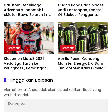
Dari Komuter hingga
Cuaca Panas dan Macet
Adventure, Indomobil
Jadi Tantangan, Federal
eMotor Bawa Seluruh Lini
Oil Edukasi Pengguna
Produk ke Palembang
Motor Matic di Palembang
Otomotif
Otomotif
Klasemen Moto3 2026:
Aprilia Resmi Gandeng
Veda Ega Turun ke
Monster Energy, Era Baru
Peringkat 6, Persaingan
Tim MotoGP Italia Dimulai
Makin Panas
Tinggalkan Balasan
Alamat email Anda tidak akan dipublikasikan.
Ruas yang
wajib ditandai
*