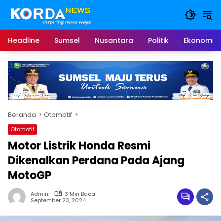
Langsung
ke
konten
Headline
Sumsel
Nusantara
Politik
Ekonomi
Beranda
Otomotif
Otomotif
Motor Listrik Honda Resmi
Dikenalkan Perdana Pada Ajang
MotoGP
Admin
3 Min Baca
September 23, 2024