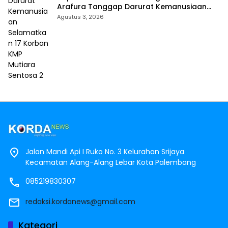
Arafura Tanggap Darurat Kemanusiaan
Selamatkan 17 Korban KMP Mutiara
Agustus 3, 2026
Sentosa 2
Jalan Mandi Api I Ruko No. 3 Kelurahan Srijaya
Kecamatan Alang-Alang Lebar Kota Palembang
085219830307
redaksi.kordanews@gmail.com
Kategori