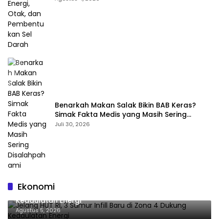
Benarkah Makan Salak Bikin BAB Keras?
Simak Fakta Medis yang Masih Sering
Disalahpahami
Juli 30, 2026
Ekonomi
Jelang HUT RI, 3 Sumur Infill Baru di Zona 4 Dukung
Kedaulatan Energi
Agustus 5, 2026