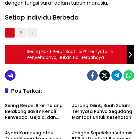
dengan fungsi saraf dalam tubuh manusia.
Setiap Individu Berbeda
1
2
»
Sering Sakit Perut Saat Lari? Ternyata Ini
Penyebabnya, Bukan Hal Berbahaya
Pos Terkait
Health
Health
Sering Berdiri Bikin Tulang
Jarang Dilirik, Buah Salam
Belakang Sakit? Kenali
Ternyata Punya Segudang
Penyebab, Gejala, dan
Manfaat untuk Kesehatan
Health
Health
Cara Mengatasinya
Ayam Kampung atau
Jangan Sepelekan Vitamin
Ayam Negeri, Mana yang
B12! Ini Manfaat Besarnya