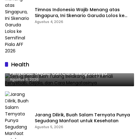
Timnas Indonesia Wajib Menang atas
Singapura, Ini Skenario Garuda Lolos ke
Semifinal Piala AFF 2026
Agustus 4, 2026
Health
Sering Berdiri Bikin Tulang Belakang Sakit? Kenali
Penyebab, Gejala, dan Cara Mengatasinya
Agustus 6, 2026
Jarang Dilirik, Buah Salam Ternyata Punya
Segudang Manfaat untuk Kesehatan
Agustus 5, 2026