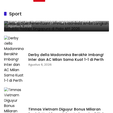
Sport
Jelang Duel Penentuan! Timnas Indonesia Ambil
Langkah Berbeda Hadapi Singapura di Piala AFF
2026
Agustus 6, 2026
Derby della Madonnina Berakhir Imbang!
Inter dan AC Milan Sama Kuat 1-1 di Perth
Agustus 6, 2026
Timnas Vietnam Diguyur Bonus Miliaran