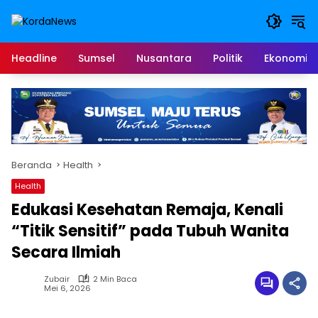
Langsung
ke
konten
Headline
Sumsel
Nusantara
Politik
Ekonomi
Beranda
Health
Health
Edukasi Kesehatan Remaja, Kenali
“Titik Sensitif” pada Tubuh Wanita
Secara Ilmiah
Zubair
2 Min Baca
Mei 6, 2026