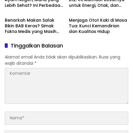
Lebih Sehat? Ini Perbedaan
untuk Energi, Otak, dan
Health
Health
yang Perlu Anda Ketahui
Pembentukan Sel Darah
Benarkah Makan Salak
Menjaga Otot Kaki di Masa
Bikin BAB Keras? Simak
Tua: Kunci Kemandirian
Fakta Medis yang Masih
dan Kualitas Hidup
Sering Disalahpahami
Tinggalkan Balasan
Alamat email Anda tidak akan dipublikasikan.
Ruas yang
wajib ditandai
*