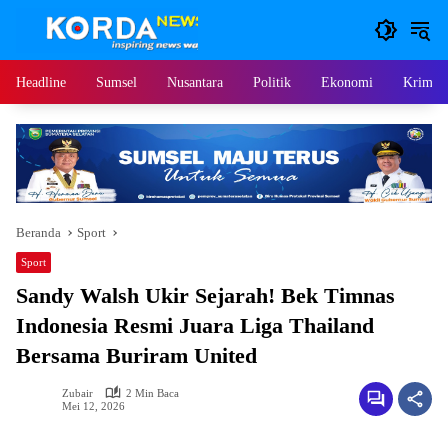
Langsung
ke
konten
Headline
Sumsel
Nusantara
Politik
Ekonomi
Krimina
Beranda
Sport
Sport
Sandy Walsh Ukir Sejarah! Bek Timnas
Indonesia Resmi Juara Liga Thailand
Bersama Buriram United
Zubair
2 Min Baca
Mei 12, 2026