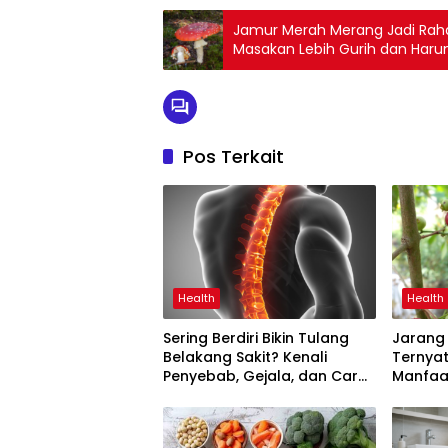
Jamur Merah Merang Jadi Raha
Masakan Lebih Gurih dan Har
Pos Terkait
Health
Health
Sering Berdiri Bikin Tulang
Jarang 
Belakang Sakit? Kenali
Ternya
Penyebab, Gejala, dan Cara
Manfaa
Mengatasinya