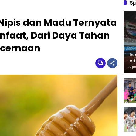
Sp
Nipis dan Madu Ternyata
faat, Dari Daya Tahan
ncernaan
Jel
Ind
Had
Agus