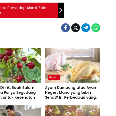
sia Penyedap Alami, Bikin
um
Health
Dilirik, Buah Salam
Ayam Kampung atau Ayam
ta Punya Segudang
Negeri, Mana yang Lebih
t untuk Kesehatan
Sehat? Ini Perbedaan yang
Perlu Anda Ketahui