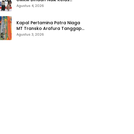
Melalui Sentuhan Inklusif dan
Agustus 4, 2026
Strategi Storytelling
Kapal Pertamina Patra Niaga
MT Transko Arafura Tanggap
Darurat Kemanusiaan
Agustus 3, 2026
Selamatkan 17 Korban KMP
Mutiara Sentosa 2