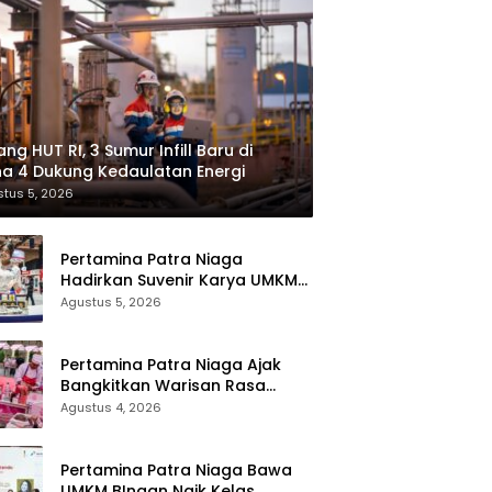
ang HUT RI, 3 Sumur Infill Baru di
a 4 Dukung Kedaulatan Energi
tus 5, 2026
Pertamina Patra Niaga
Hadirkan Suvenir Karya UMKM
bagi Pengunjung GIIAS 2026
Agustus 5, 2026
Pertamina Patra Niaga Ajak
Bangkitkan Warisan Rasa
Nusantara Lewat Bright Gas
Agustus 4, 2026
Cooking Competition 2026
Pertamina Patra Niaga Bawa
UMKM BInaan Naik Kelas