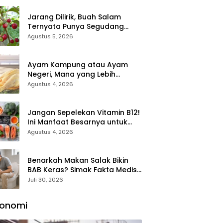
Jarang Dilirik, Buah Salam
Ternyata Punya Segudang
Manfaat untuk Kesehatan
Agustus 5, 2026
Ayam Kampung atau Ayam
Negeri, Mana yang Lebih
Sehat? Ini Perbedaan yang
Agustus 4, 2026
Perlu Anda Ketahui
Jangan Sepelekan Vitamin B12!
Ini Manfaat Besarnya untuk
Energi, Otak, dan Pembentukan
Agustus 4, 2026
Sel Darah
Benarkah Makan Salak Bikin
BAB Keras? Simak Fakta Medis
yang Masih Sering
Juli 30, 2026
Disalahpahami
konomi