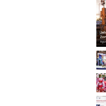
Jel
Zon
Agus