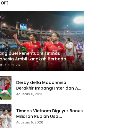
ort
ang Duel Penentuan! Timnas
onesia Ambil Langkah Berbeda
api Singapura di Piala AFF 2026
tus 6, 2026
Derby della Madonnina
Berakhir Imbang! Inter dan AC
Milan Sama Kuat 1-1 di Perth
Agustus 6, 2026
Timnas Vietnam Diguyur Bonus
Miliaran Rupiah Usai
Permalukan Indonesia di Piala
Agustus 5, 2026
AFF 2026