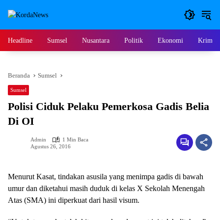
Langsung
ke
konten
Headline
Sumsel
Nusantara
Politik
Ekonomi
Krimina
Beranda
Sumsel
Sumsel
Polisi Ciduk Pelaku Pemerkosa Gadis Belia
Di OI
Admin
1 Min Baca
Agustus 26, 2016
Menurut Kasat, tindakan asusila yang menimpa gadis di bawah
umur dan diketahui masih duduk di kelas X Sekolah Menengah
Atas (SMA) ini diperkuat dari hasil visum.