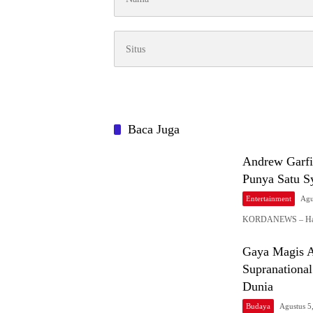
Baca Juga
Andrew Garfi
Punya Satu S
Entertainment
Agu
KORDANEWS – Harap
Gaya Magis A
Supranationa
Dunia
Budaya
Agustus 5