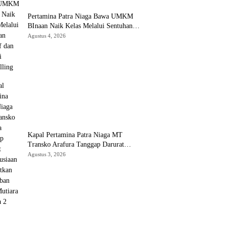
Pertamina Patra Niaga Bawa UMKM
BInaan Naik Kelas Melalui Sentuhan
Inklusif dan Strategi Storytelling
Agustus 4, 2026
Kapal Pertamina Patra Niaga MT
Transko Arafura Tanggap Darurat
Kemanusiaan Selamatkan 17 Korban
Agustus 3, 2026
KMP Mutiara Sentosa 2