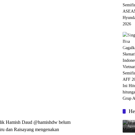
He
Jara
Seg
 milik Hamish Daud @hamishdw belum
Agus
biru dan Raisayang mengenakan