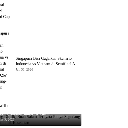
Cup 2026
Singapura Bisa Gagalkan Skenario
Indonesia vs Vietnam di Semifinal AFF
2026? Ini Hitung-hitungan Grup A
Juli 30, 2026
alth
ng Dilirik, Buah Salam Ternyata Punya
udang Manfaat untuk Kesehatan
tus 5, 2026