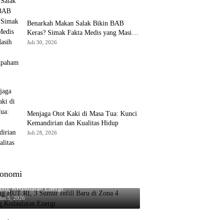
Benarkah Makan Salak Bikin BAB
Keras? Simak Fakta Medis yang Masih
Sering Disalahpahami
Juli 30, 2026
Menjaga Otot Kaki di Masa Tua: Kunci
Kemandirian dan Kualitas Hidup
Juli 28, 2026
onomi
ng HUT RI, 3 Sumur Infill Baru di Zona 4
ung Kedaulatan Energi
tus 5, 2026