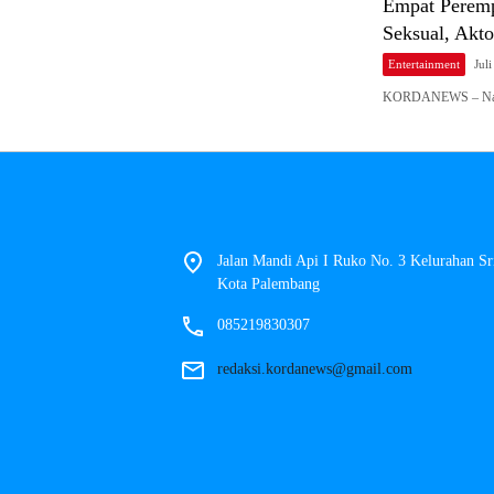
Empat Peremp
Seksual, Akt
Entertainment
Jul
KORDANEWS – Nama 
Jalan Mandi Api I Ruko No. 3 Kelurahan S
Kota Palembang
085219830307
redaksi.kordanews@gmail.com