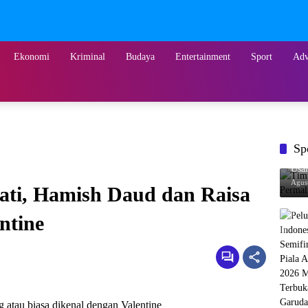
Ekonomi
Kriminal
Budaya
Entertainment
Sport
Adv
Sp
Tim
Usai
Agus
ati, Hamish Daud dan Raisa
ntine
au biasa dikenal dengan Valentine