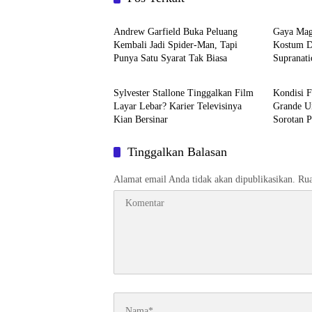
Entertainment
Budaya
Andrew Garfield Buka Peluang
Gaya Mag
Kembali Jadi Spider-Man, Tapi
Kostum D
Punya Satu Syarat Tak Biasa
Supranati
Entertainment
Entertai
Kemakmur
Dunia
Sylvester Stallone Tinggalkan Film
Kondisi F
Layar Lebar? Karier Televisinya
Grande U
Kian Bersinar
Sorotan P
Tinggalkan Balasan
Alamat email Anda tidak akan dipublikasikan.
Rua