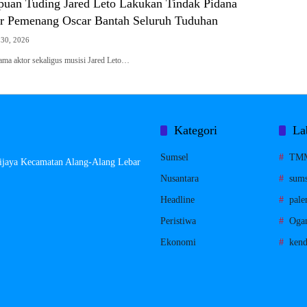
uan Tuding Jared Leto Lakukan Tindak Pidana
or Pemenang Oscar Bantah Seluruh Tuduhan
i 30, 2026
aktor sekaligus musisi Jared Leto…
Kategori
La
Sumsel
TM
rijaya Kecamatan Alang-Alang Lebar
Nusantara
sums
Headline
pal
Peristiwa
Ogan
Ekonomi
kend