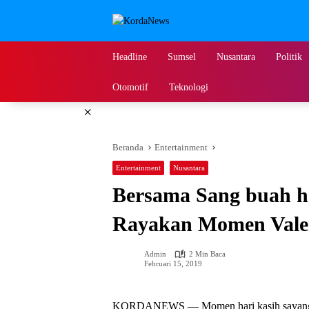
Langsung
ke
konten
Headline
Sumsel
Nusantara
Politik
Otomotif
Teknologi
×
Beranda
Entertainment
Entertainment
Nusantara
Bersama Sang buah h
Rayakan Momen Vale
Admin
2 Min Baca
Februari 15, 2019
KORDANEWS — Momen hari kasih sayang at