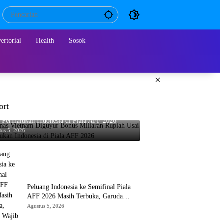
ertorial
Health
Sosok
×
ort
nas Vietnam Diguyur Bonus Miliaran Rupiah
 Permalukan Indonesia di Piala AFF 2026
tus 5, 2026
Peluang Indonesia ke Semifinal Piala
AFF 2026 Masih Terbuka, Garuda
Wajib Taklukkan Singapura
Agustus 5, 2026