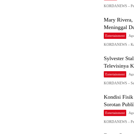
KORDANEWS – Penam
Mary Rivera,
Meninggal Du
Entertainment
Agu
KORDANEWS – Kabar
Sylvester Sta
Televisinya K
Entertainment
Agu
KORDANEWS – Setela
Kondisi Fisi
Sorotan Publi
Entertainment
Agu
KORDANEWS – Penyan