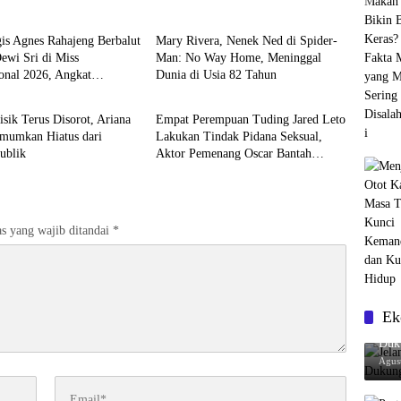
Entertainment
is Agnes Rahajeng Berbalut
Mary Rivera, Nenek Ned di Spider-
ewi Sri di Miss
Man: No Way Home, Meninggal
onal 2026, Angkat
Dunia di Usia 82 Tahun
nment
Entertainment
an Indonesia ke Panggung
isik Terus Disorot, Ariana
Empat Perempuan Tuding Jared Leto
mumkan Hiatus dari
Lakukan Tindak Pidana Seksual,
ublik
Aktor Pemenang Oscar Bantah
Seluruh Tuduhan
s yang wajib ditandai
*
Ek
Jela
Duk
Agus