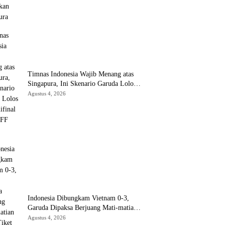
Timnas Indonesia Wajib Menang atas
Singapura, Ini Skenario Garuda Lolos
ke Semifinal Piala AFF 2026
Agustus 4, 2026
Indonesia Dibungkam Vietnam 0-3,
Garuda Dipaksa Berjuang Mati-matian
Demi Tiket Semifinal ASEAN Hyundai
Agustus 4, 2026