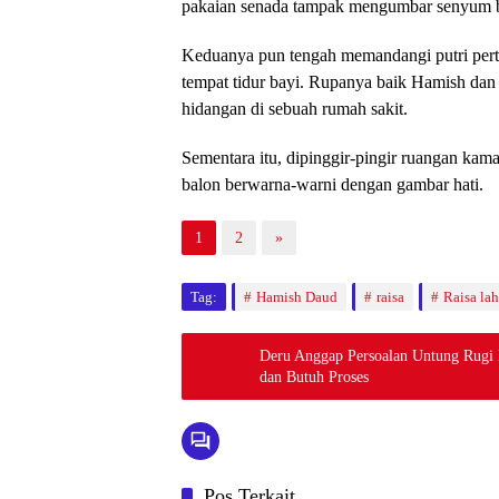
pakaian senada tampak mengumbar senyum 
Keduanya pun tengah memandangi putri pert
tempat tidur bayi. Rupanya baik Hamish dan
hidangan di sebuah rumah sakit.
Sementara itu, dipinggir-pingir ruangan kamar
balon berwarna-warni dengan gambar hati.
1
2
»
Tag:
Hamish Daud
raisa
Raisa lah
Deru Anggap Persoalan Untung Rugi 
dan Butuh Proses
Pos Terkait