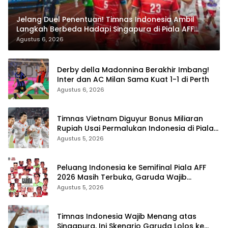
Jelang Duel Penentuan! Timnas Indonesia Ambil
Langkah Berbeda Hadapi Singapura di Piala AFF
2026
Agustus 6, 2026
Derby della Madonnina Berakhir Imbang!
Inter dan AC Milan Sama Kuat 1-1 di Perth
Agustus 6, 2026
Timnas Vietnam Diguyur Bonus Miliaran
Rupiah Usai Permalukan Indonesia di Piala
AFF 2026
Agustus 5, 2026
Peluang Indonesia ke Semifinal Piala AFF
2026 Masih Terbuka, Garuda Wajib
Taklukkan Singapura
Agustus 5, 2026
Timnas Indonesia Wajib Menang atas
Singapura, Ini Skenario Garuda Lolos ke