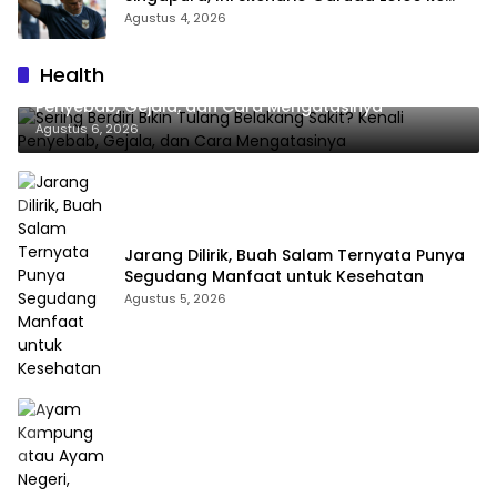
Semifinal Piala AFF 2026
Agustus 4, 2026
Health
Sering Berdiri Bikin Tulang Belakang Sakit? Kenali
Penyebab, Gejala, dan Cara Mengatasinya
Agustus 6, 2026
Jarang Dilirik, Buah Salam Ternyata Punya
Segudang Manfaat untuk Kesehatan
Agustus 5, 2026