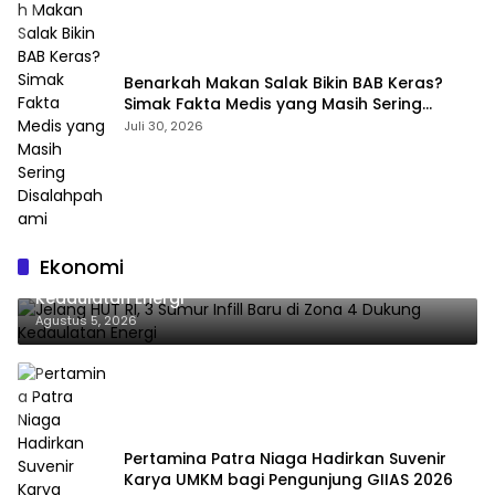
Benarkah Makan Salak Bikin BAB Keras?
Simak Fakta Medis yang Masih Sering
Disalahpahami
Juli 30, 2026
Ekonomi
Jelang HUT RI, 3 Sumur Infill Baru di Zona 4 Dukung
Kedaulatan Energi
Agustus 5, 2026
Pertamina Patra Niaga Hadirkan Suvenir
Karya UMKM bagi Pengunjung GIIAS 2026