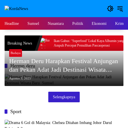
Langsung
ke
konten
Headline
Sumsel
Nusantara
Politik
Ekonomi
Krimina
le Jadi Pilihan
Ikan Gabus: ‘Superfood’ Lokal Kaya Albumin yang
Breaking News
 Bayi
Ampuh Percepat Pemulihan Pascaoperasi
Budaya
Herman Deru Harapkan Festival Anjungan
Hermn deru
dan Pekan Adat Jadi Destinasi Wisata
Baru Sumsel
Agustus 3, 2023
Selengkapnya
Sport