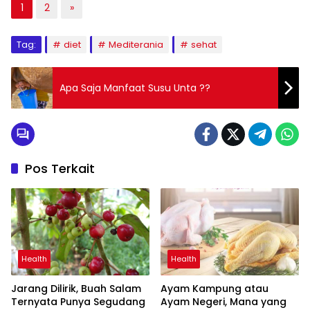
1
2
»
Tag:
diet
Mediterania
sehat
Apa Saja Manfaat Susu Unta ??
Pos Terkait
Health
Health
Jarang Dilirik, Buah Salam
Ayam Kampung atau
Ternyata Punya Segudang
Ayam Negeri, Mana yang