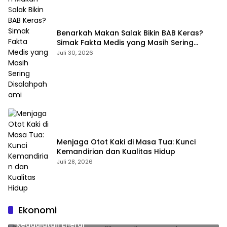
Benarkah Makan Salak Bikin BAB Keras?
Simak Fakta Medis yang Masih Sering
Disalahpahami
Juli 30, 2026
Menjaga Otot Kaki di Masa Tua: Kunci
Kemandirian dan Kualitas Hidup
Juli 28, 2026
Ekonomi
Jelang HUT RI, 3 Sumur Infill Baru di Zona 4 Dukung
Kedaulatan Energi