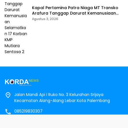
Kapal Pertamina Patra Niaga MT Transko
Arafura Tanggap Darurat Kemanusiaan
Selamatkan 17 Korban KMP Mutiara
Agustus 3, 2026
Sentosa 2
Jalan Mandi Api I Ruko No. 3 Kelurahan Srijaya
Kecamatan Alang-Alang Lebar Kota Palembang
085219830307
redaksi.kordanews@gmail.com