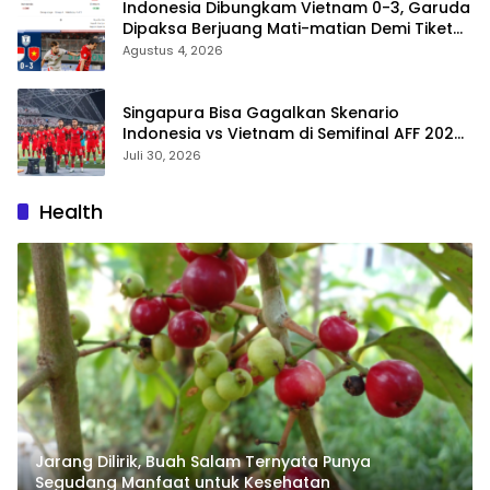
Indonesia Dibungkam Vietnam 0-3, Garuda
Dipaksa Berjuang Mati-matian Demi Tiket
Semifinal ASEAN Hyundai Cup 2026
Agustus 4, 2026
Singapura Bisa Gagalkan Skenario
Indonesia vs Vietnam di Semifinal AFF 2026?
Ini Hitung-hitungan Grup A
Juli 30, 2026
Health
Jarang Dilirik, Buah Salam Ternyata Punya
Segudang Manfaat untuk Kesehatan