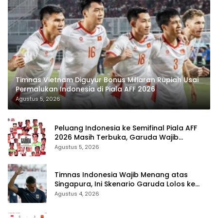
Timnas Vietnam Diguyur Bonus Miliaran Rupiah Usai
Permalukan Indonesia di Piala AFF 2026
Agustus 5, 2026
Peluang Indonesia ke Semifinal Piala AFF
2026 Masih Terbuka, Garuda Wajib
Taklukkan Singapura
Agustus 5, 2026
Timnas Indonesia Wajib Menang atas
Singapura, Ini Skenario Garuda Lolos ke
Semifinal Piala AFF 2026
Agustus 4, 2026