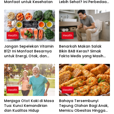
Manfaat untuk Kesehatan
Lebih Sehat? Ini Perbedaan
yang Perlu Anda Ketahui
Health
Health
Jangan Sepelekan Vitamin
Benarkah Makan Salak
B12! Ini Manfaat Besarnya
Bikin BAB Keras? Simak
untuk Energi, Otak, dan
Fakta Medis yang Masih
Pembentukan Sel Darah
Sering Disalahpahami
Health
Health
Menjaga Otot Kaki di Masa
Bahaya Tersembunyi
Tua: Kunci Kemandirian
Tepung Olahan Bagi Anak,
dan Kualitas Hidup
Memicu Obesitas Hingga