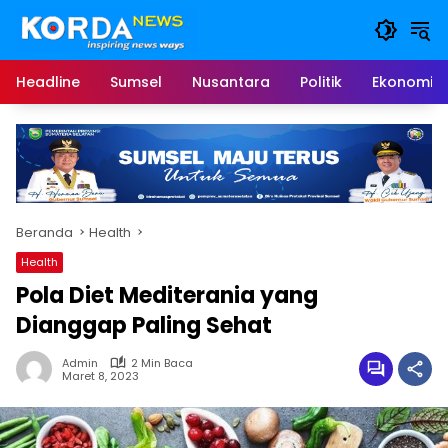
Langsung
ke
konten
Headline
Sumsel
Nusantara
Politik
Ekonomi
Beranda
Health
Health
Pola Diet Mediterania yang
Dianggap Paling Sehat
Admin
2 Min Baca
Maret 8, 2023