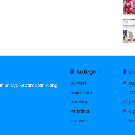
Kategori
La
Sumsel
su
han Srijaya Kecamatan Alang-
Nusantara
T
Headline
pa
Peristiwa
Oga
Ekonomi
ke