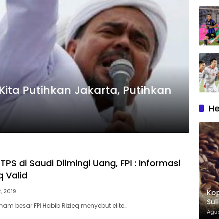
 Kita Putihkan Jakarta, Putihkan
He
TPS di Saudi Diimingi Uang, FPI : Informasi
q Valid
2, 2019
Kop
Sul
m besar FPI Habib Rizieq menyebut elite…
Kop
Agus