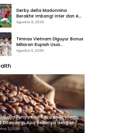
Derby della Madonnina
Berakhir Imbang! Inter dan AC
Milan Sama Kuat 1-1 di Perth
Agustus 6, 2026
Timnas Vietnam Diguyur Bonus
Miliaran Rupiah Usai
Permalukan Indonesia di Piala
Agustus 5, 2026
AFF 2026
alth
i Gayo Punya Cita Rasa Khas yang
it Ditandingi, Apa Bedanya dengan
i Arabika Lain?
tus 7, 2026