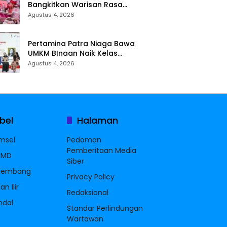
Bangkitkan Warisan Rasa
Nusantara Lewat Bright Gas
Agustus 4, 2026
Cooking Competition 2026
Pertamina Patra Niaga Bawa
UMKM BInaan Naik Kelas
Melalui Sentuhan Inklusif dan
Agustus 4, 2026
Strategi Storytelling
bel
Halaman
msel
Pedoman
Pemberitaan Media
MMD
Siber
lembang
Privacy Policy
n Ilir
Redaksional
ndal
Standar Perlindungan
Wartawan