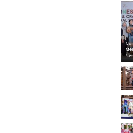
Nar
Men
Agus