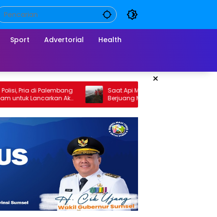
Sport
Advertorial
Health
×
di Palembang
Saat Api Membesar, Petugas Karhutla Kini
ncarkan Aksi
Berjuang Mencari Air di Tengah Kemarau