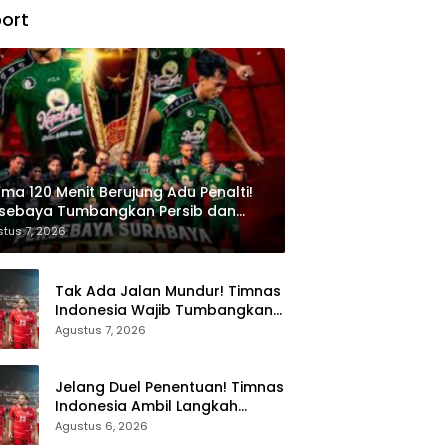
ort
ma 120 Menit Berujung Adu Penalti!
rsebaya Tumbangkan Persib dan
et Gelar Juara Piala Presiden 2026
tus 7, 2026
Tak Ada Jalan Mundur! Timnas
Indonesia Wajib Tumbangkan
Singapura demi Tiket Semifinal
Agustus 7, 2026
Piala AFF 2026
Jelang Duel Penentuan! Timnas
Indonesia Ambil Langkah
Berbeda Hadapi Singapura di
Agustus 6, 2026
Piala AFF 2026