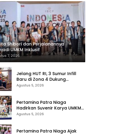
ita Shibori dan Perjalanannya
jadi UMKM Inklusif
tus 7, 2026
Jelang HUT RI, 3 Sumur Infill
Baru di Zona 4 Dukung
Kedaulatan Energi
Agustus 5, 2026
Pertamina Patra Niaga
Hadirkan Suvenir Karya UMKM
bagi Pengunjung GIIAS 2026
Agustus 5, 2026
Pertamina Patra Niaga Ajak