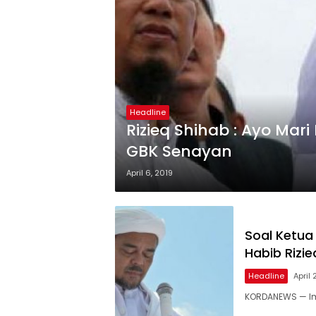
Headline
Rizieq Shihab : Ayo Mari
GBK Senayan
April 6, 2019
Soal Ketua 
Habib Rizie
Headline
April 
KORDANEWS — Ima