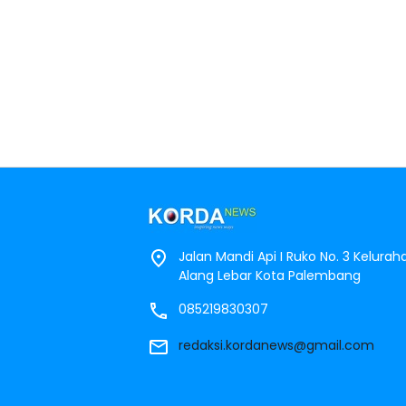
Jalan Mandi Api I Ruko No. 3 Kelura
Alang Lebar Kota Palembang
085219830307
redaksi.kordanews@gmail.com