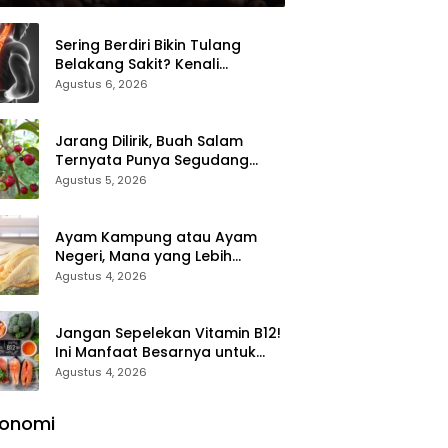
Sering Berdiri Bikin Tulang
Belakang Sakit? Kenali
Penyebab, Gejala, dan Cara
Agustus 6, 2026
Mengatasinya
Jarang Dilirik, Buah Salam
Ternyata Punya Segudang
Manfaat untuk Kesehatan
Agustus 5, 2026
Ayam Kampung atau Ayam
Negeri, Mana yang Lebih
Sehat? Ini Perbedaan yang
Agustus 4, 2026
Perlu Anda Ketahui
Jangan Sepelekan Vitamin B12!
Ini Manfaat Besarnya untuk
Energi, Otak, dan Pembentukan
Agustus 4, 2026
Sel Darah
konomi