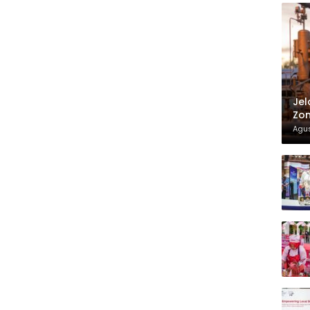
Jel
Zon
Agus