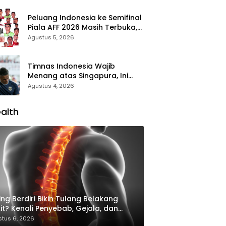
Peluang Indonesia ke Semifinal
Piala AFF 2026 Masih Terbuka,
Garuda Wajib Taklukkan
Agustus 5, 2026
Singapura
Timnas Indonesia Wajib
Menang atas Singapura, Ini
Skenario Garuda Lolos ke
Agustus 4, 2026
Semifinal Piala AFF 2026
alth
ing Berdiri Bikin Tulang Belakang
it? Kenali Penyebab, Gejala, dan
ra Mengatasinya
tus 6, 2026