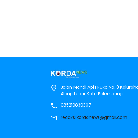
Jalan Mandi Api I Ruko No. 3 Kelura
Alang Lebar Kota Palembang
085219830307
redaksi.kordanews@gmail.com