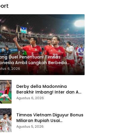
ort
ang Duel Penentuan! Timnas
onesia Ambil Langkah Berbeda
api Singapura di Piala AFF 2026
tus 6, 2026
Derby della Madonnina
Berakhir Imbang! Inter dan AC
Milan Sama Kuat 1-1 di Perth
Agustus 6, 2026
Timnas Vietnam Diguyur Bonus
Miliaran Rupiah Usai
Permalukan Indonesia di Piala
Agustus 5, 2026
AFF 2026