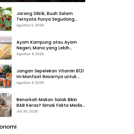
Jarang Dilirik, Buah Salam
Ternyata Punya Segudang
Manfaat untuk Kesehatan
Agustus 5, 2026
Ayam Kampung atau Ayam
Negeri, Mana yang Lebih
Sehat? Ini Perbedaan yang
Agustus 4, 2026
Perlu Anda Ketahui
Jangan Sepelekan Vitamin B12!
Ini Manfaat Besarnya untuk
Energi, Otak, dan Pembentukan
Agustus 4, 2026
Sel Darah
Benarkah Makan Salak Bikin
BAB Keras? Simak Fakta Medis
yang Masih Sering
Juli 30, 2026
Disalahpahami
konomi