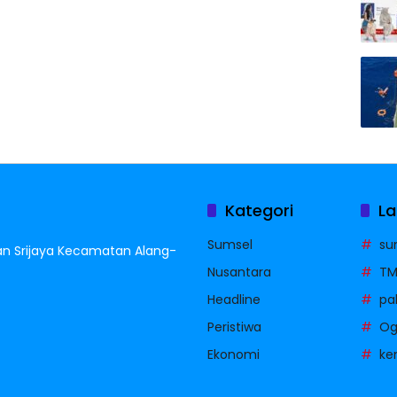
Kategori
La
Sumsel
su
han Srijaya Kecamatan Alang-
Nusantara
T
Headline
pa
Peristiwa
Oga
Ekonomi
ke