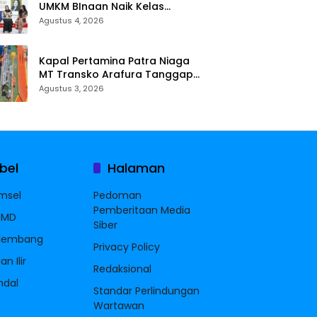
UMKM BInaan Naik Kelas
Melalui Sentuhan Inklusif dan
Agustus 4, 2026
Strategi Storytelling
Kapal Pertamina Patra Niaga
MT Transko Arafura Tanggap
Darurat Kemanusiaan
Agustus 3, 2026
Selamatkan 17 Korban KMP
Mutiara Sentosa 2
bel
Halaman
msel
Pedoman
Pemberitaan Media
MMD
Siber
lembang
Privacy Policy
n Ilir
Redaksional
ndal
Standar Perlindungan
Wartawan