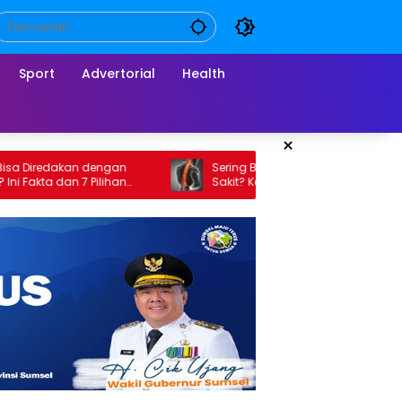
Sport
Advertorial
Health
×
kan dengan
Sering Berdiri Bikin Tulang Belakang
n 7 Pilihan
Sakit? Kenali Penyebab, Gejala, dan Cara
Mengatasinya