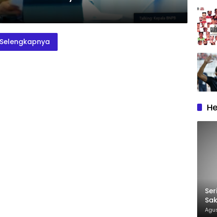
Selengkapnya
He
Ser
Sak
Ca
Agus