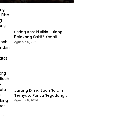
Sering Berdiri Bikin Tulang
Belakang Sakit? Kenali
Penyebab, Gejala, dan Cara
Agustus 6, 2026
Mengatasinya
Jarang Dilirik, Buah Salam
Ternyata Punya Segudang
Manfaat untuk Kesehatan
Agustus 5, 2026