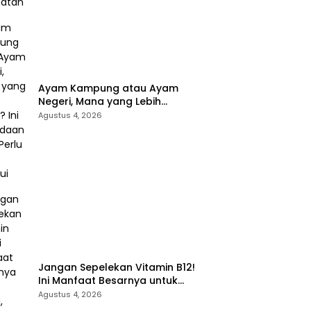
Ayam Kampung atau Ayam
Negeri, Mana yang Lebih
Sehat? Ini Perbedaan yang
Agustus 4, 2026
Perlu Anda Ketahui
Jangan Sepelekan Vitamin B12!
Ini Manfaat Besarnya untuk
Energi, Otak, dan Pembentukan
Agustus 4, 2026
Sel Darah