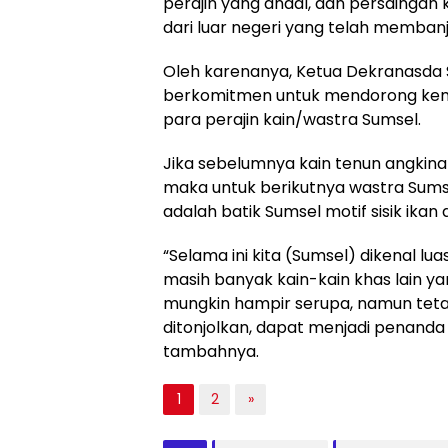
perajin yang andal, dan persaingan 
dari luar negeri yang telah membanji
Oleh karenanya, Ketua Dekranasda
berkomitmen untuk mendorong kem
para perajin kain/wastra Sumsel.
Jika sebelumnya kain tenun angkinan
maka untuk berikutnya wastra Sumse
adalah batik Sumsel motif sisik ikan 
“Selama ini kita (Sumsel) dikenal lu
masih banyak kain-kain khas lain yang
mungkin hampir serupa, namun tetap
ditonjolkan, dapat menjadi penanda 
tambahnya.
1
2
»