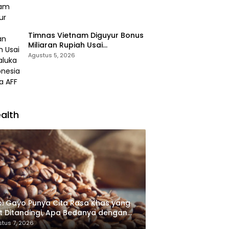
Timnas Vietnam Diguyur Bonus
Miliaran Rupiah Usai
Permalukan Indonesia di Piala
Agustus 5, 2026
AFF 2026
alth
i Gayo Punya Cita Rasa Khas yang
it Ditandingi, Apa Bedanya dengan
i Arabika Lain?
tus 7, 2026