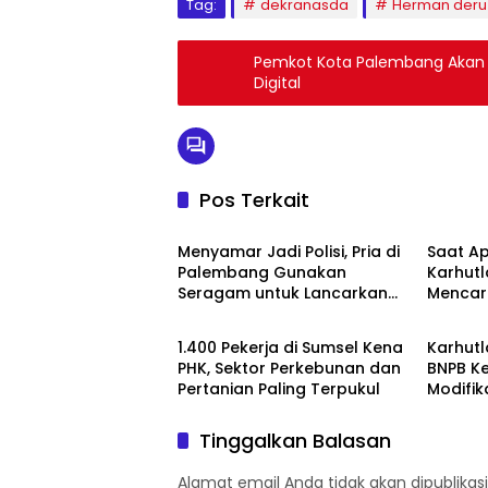
Tag:
dekranasda
Herman deru
Pemkot Kota Palembang Akan 
Digital
Pos Terkait
Sumsel
Sumse
Menyamar Jadi Polisi, Pria di
Saat A
Palembang Gunakan
Karhutl
Seragam untuk Lancarkan
Mencari
Sumsel
Sumse
Aksi Pencurian
Kemar
1.400 Pekerja di Sumsel Kena
Karhut
PHK, Sektor Perkebunan dan
BNPB K
Pertanian Paling Terpukul
Modifik
Agustu
Tinggalkan Balasan
Alamat email Anda tidak akan dipublikasi