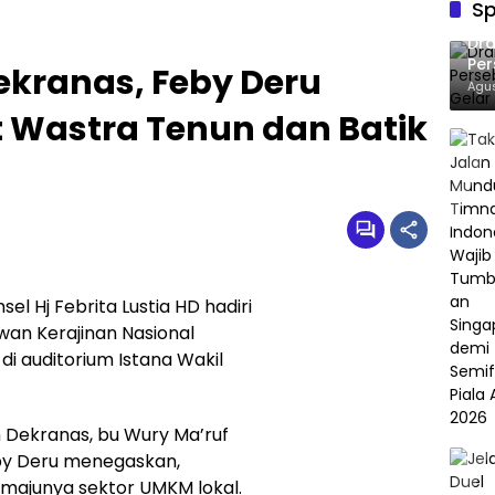
Sp
Dra
Pe
ekranas, Feby Deru
Sab
Agus
Wastra Tenun dan Batik
 Hj Febrita Lustia HD hadiri
wan Kerajinan Nasional
di auditorium Istana Wakil
Dekranas, bu Wury Ma’ruf
by Deru menegaskan,
 majunya sektor UMKM lokal.