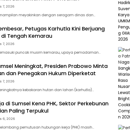
s 7, 2026
enampilan meyakinkan dengan seragam dinas dan…
embesar, Petugas Karhutla Kini Berjuang
r di Tengah Kemarau
s 7, 2026
emasuki puncak musim kemarau, upaya pemadaman…
umsel Meningkat, Presiden Prabowo Minta
n dan Penegakan Hukum Diperketat
s 7, 2026
ningkatnya kebakaran hutan dan lahan (karhutla)…
rja di Sumsel Kena PHK, Sektor Perkebunan
ian Paling Terpukul
s 6, 2026
lombang pemutusan hubungan kerja (PHK) masih…