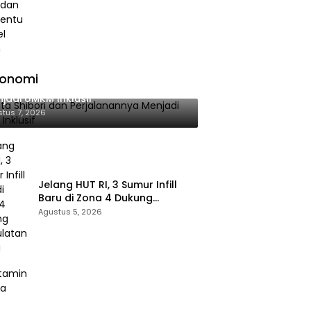
konomi
ita Shibori dan Perjalanannya
jadi UMKM Inklusif
tus 7, 2026
Jelang HUT RI, 3 Sumur Infill
Baru di Zona 4 Dukung
Kedaulatan Energi
Agustus 5, 2026