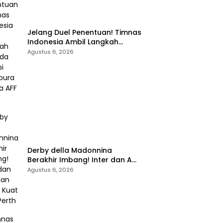
Jelang Duel Penentuan! Timnas
Indonesia Ambil Langkah
Berbeda Hadapi Singapura di
Agustus 6, 2026
Piala AFF 2026
Derby della Madonnina
Berakhir Imbang! Inter dan AC
Milan Sama Kuat 1-1 di Perth
Agustus 6, 2026