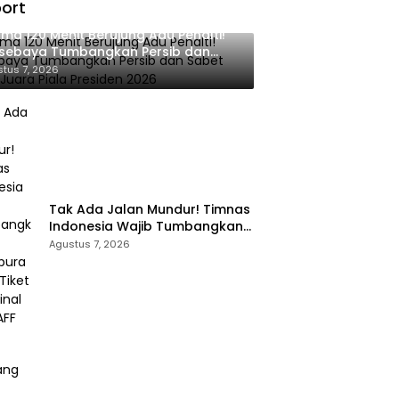
ort
ma 120 Menit Berujung Adu Penalti!
rsebaya Tumbangkan Persib dan
et Gelar Juara Piala Presiden 2026
tus 7, 2026
Tak Ada Jalan Mundur! Timnas
Indonesia Wajib Tumbangkan
Singapura demi Tiket Semifinal
Agustus 7, 2026
Piala AFF 2026