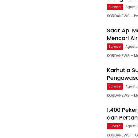
Sumsel
Agustu
KORDANEWS – P
Saat Api M
Mencari Ai
Sumsel
Agustu
KORDANEWS – M
Karhutla S
Pengawasa
Sumsel
Agustu
KORDANEWS – Me
1.400 Peke
dan Pertan
Sumsel
Agustu
KORDANEWS — Ge