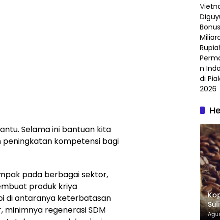
He
antu. Selama ini bantuan kita
n peningkatan kompetensi bagi
mpak pada berbagai sektor,
embuat produk kriya
Kop
i di antaranya keterbatasan
Sul
, minimnya regenerasi SDM
Kop
Agus