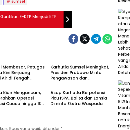
sumsel
Gantikan E-KTP Menjadi KTP
l
Sumsel
pi Membesar, Petugas
Karhutla Sumsel Meningkat,
a Kini Berjuang
Presiden Prabowo Minta
 Air di Tengah
Pengawasan dan
l
Sumsel
au
Penegakan Hukum
Diperketat
la Kian Mengancam,
Asap Karhutla Berpotensi
erahkan Operasi
Picu ISPA, Balita dan Lansia
asi Cuaca hingga 10
Diminta Ekstra Waspada
s
kan.
Ruas yang wajib ditandai
*