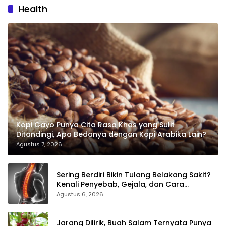
Health
Kopi Gayo Punya Cita Rasa Khas yang Sulit
Ditandingi, Apa Bedanya dengan Kopi Arabika Lain?
Agustus 7, 2026
Sering Berdiri Bikin Tulang Belakang Sakit?
Kenali Penyebab, Gejala, dan Cara
Mengatasinya
Agustus 6, 2026
Jarang Dilirik, Buah Salam Ternyata Punya