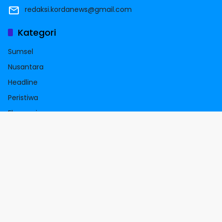
redaksi.kordanews@gmail.com
Kategori
Sumsel
Nusantara
Headline
Peristiwa
Ekonomi
Label
sumsel
TMMD
palembang
Ogan Ilir
kendal