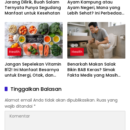
Jarang Dilirik, Buah Salam
Ayam Kampung atau
Ternyata Punya Segudang
Ayam Negeri, Mana yang
Manfaat untuk Kesehatan
Lebih Sehat? Ini Perbedaan
yang Perlu Anda Ketahui
Health
Health
Jangan Sepelekan Vitamin
Benarkah Makan Salak
B12! Ini Manfaat Besarnya
Bikin BAB Keras? Simak
untuk Energi, Otak, dan
Fakta Medis yang Masih
Pembentukan Sel Darah
Sering Disalahpahami
Tinggalkan Balasan
Alamat email Anda tidak akan dipublikasikan.
Ruas yang
wajib ditandai
*