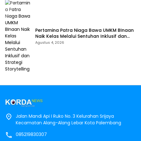
Pertamina Patra Niaga Bawa UMKM BInaan
Naik Kelas Melalui Sentuhan Inklusif dan
Strategi Storytelling
Agustus 4, 2026
Jalan Mandi Api I Ruko No. 3 Kelurahan Srijaya
Kecamatan Alang-Alang Lebar Kota Palembang
085219830307