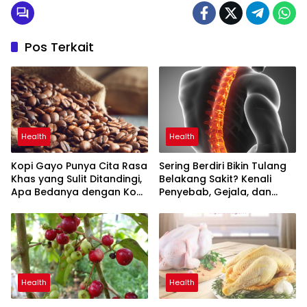
Pos Terkait
Health
Health
Kopi Gayo Punya Cita Rasa
Sering Berdiri Bikin Tulang
Khas yang Sulit Ditandingi,
Belakang Sakit? Kenali
Apa Bedanya dengan Kopi
Penyebab, Gejala, dan
Arabika Lain?
Cara Mengatasinya
Health
Health