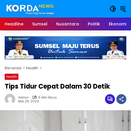
Langsung
ke
konten
Headline
Sumsel
Nusantara
Politik
Ekonomi
Beranda
Health
Health
Tips Tidur Cepat Dalam 30 Detik
Admin
6 Min Baca
Mei 29, 2023