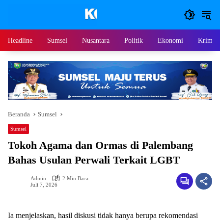
Langsung
ke
konten
Headline
Sumsel
Nusantara
Politik
Ekonomi
Krimina
Beranda
Sumsel
Sumsel
Tokoh Agama dan Ormas di Palembang
Bahas Usulan Perwali Terkait LGBT
Admin
2 Min Baca
Juli 7, 2026
Ia menjelaskan, hasil diskusi tidak hanya berupa rekomendasi