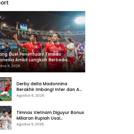
ort
ang Duel Penentuan! Timnas
onesia Ambil Langkah Berbeda
api Singapura di Piala AFF 2026
tus 6, 2026
Derby della Madonnina
Berakhir Imbang! Inter dan AC
Milan Sama Kuat 1-1 di Perth
Agustus 6, 2026
Timnas Vietnam Diguyur Bonus
Miliaran Rupiah Usai
Permalukan Indonesia di Piala
Agustus 5, 2026
AFF 2026