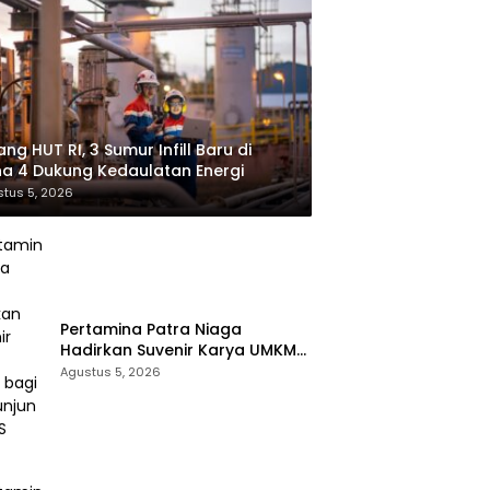
ang HUT RI, 3 Sumur Infill Baru di
a 4 Dukung Kedaulatan Energi
tus 5, 2026
Pertamina Patra Niaga
Hadirkan Suvenir Karya UMKM
bagi Pengunjung GIIAS 2026
Agustus 5, 2026