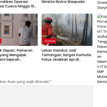
Diminta Ekstra Waspada
erahkan Operasi
asi Cuaca hingga 10
s
l
Sumsel
k Depan’, Pameran
Lahan Gambut Jadi
 yang Mengajak
Tantangan, Satgas Karhutla
ami Sejarah
Fokus Jinakkan Api di
bang
Banyuasin, Ogan Ilir, dan
Muba
kan.
Ruas yang wajib ditandai
*