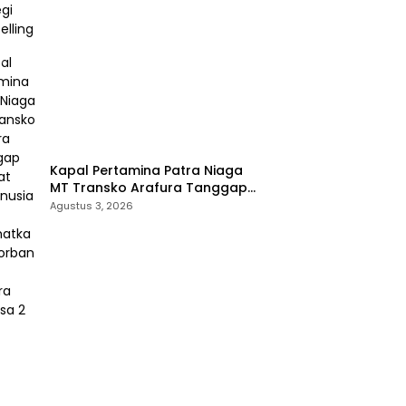
Kapal Pertamina Patra Niaga
MT Transko Arafura Tanggap
Darurat Kemanusiaan
Agustus 3, 2026
Selamatkan 17 Korban KMP
Mutiara Sentosa 2