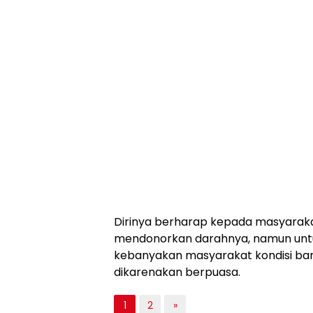
Dirinya berharap kepada masyaraka
mendonorkan darahnya, namun untuk
kebanyakan masyarakat kondisi ba
dikarenakan berpuasa.
1
2
»