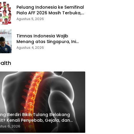
Peluang Indonesia ke Semifinal
Piala AFF 2026 Masih Terbuka,
Garuda Wajib Taklukkan
Agustus 5, 2026
Singapura
Timnas Indonesia Wajib
Menang atas Singapura, Ini
Skenario Garuda Lolos ke
Agustus 4, 2026
Semifinal Piala AFF 2026
alth
ing Berdiri Bikin Tulang Belakang
it? Kenali Penyebab, Gejala, dan
ra Mengatasinya
tus 6, 2026