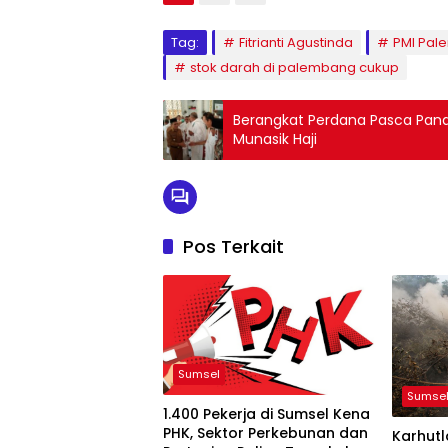
Tag:
Fitrianti Agustinda
PMI Pal
stok darah di palembang cukup
Berangkat Perdana Pasca Pandem
Munasik Haji
Pos Terkait
Sumsel
Sumse
1.400 Pekerja di Sumsel Kena
PHK, Sektor Perkebunan dan
Karhut