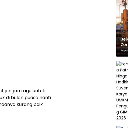
Jel
Zon
Agus
t jangan ragu untuk
 di bulan puasa nanti
ndanya kurang baik