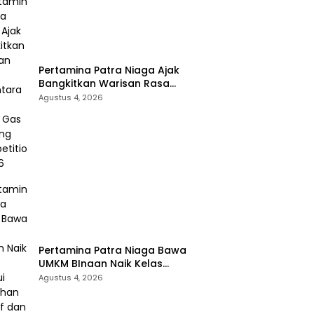
Pertamina Patra Niaga Ajak
Bangkitkan Warisan Rasa
Nusantara Lewat Bright Gas
Agustus 4, 2026
Cooking Competition 2026
Pertamina Patra Niaga Bawa
UMKM BInaan Naik Kelas
Melalui Sentuhan Inklusif dan
Agustus 4, 2026
Strategi Storytelling