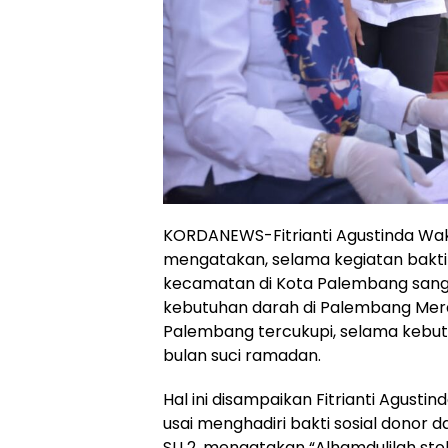
KORDANEWS-Fitrianti Agustinda Wak
mengatakan, selama kegiatan bakti s
kecamatan di Kota Palembang san
kebutuhan darah di Palembang Mera
Palembang tercukupi, selama kebu
bulan suci ramadan.
Hal ini disampaikan Fitrianti Agust
usai menghadiri bakti sosial donor d
SU 2. mengatakan “Alhamdulilah stok