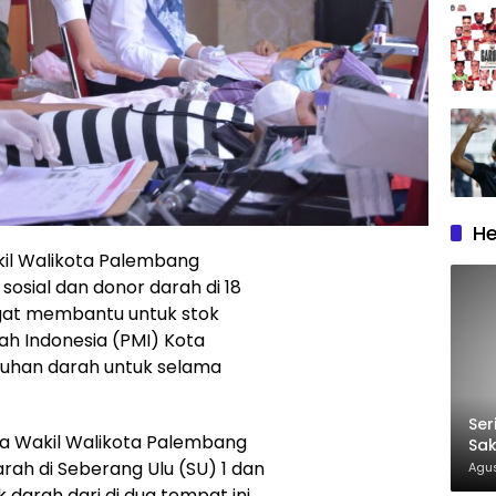
He
il Walikota Palembang
osial dan donor darah di 18
gat membantu untuk stok
h Indonesia (PMI) Kota
tuhan darah untuk selama
Ser
inda Wakil Walikota Palembang
Sak
Ca
arah di Seberang Ulu (SU) 1 dan
Agus
 darah dari di dua tempat ini