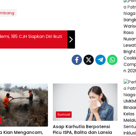
embang
i, 185 CJH Siapkan Diri Ikuti
Sumsel
l
Asap Karhutla Berpotensi
Picu ISPA, Balita dan Lansia
la Kian Mengancam,