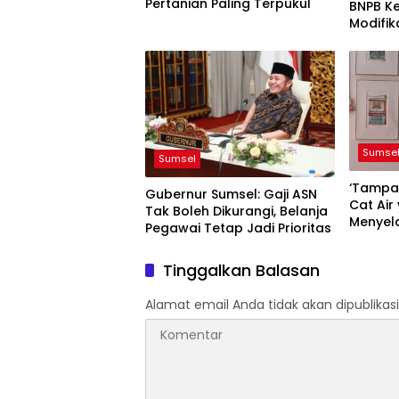
Pertanian Paling Terpukul
BNPB K
Modifik
Agustu
Sumse
Sumsel
‘Tampa
Gubernur Sumsel: Gaji ASN
Cat Air
Tak Boleh Dikurangi, Belanja
Menyel
Pegawai Tetap Jadi Prioritas
Palem
Tinggalkan Balasan
Alamat email Anda tidak akan dipublikasi