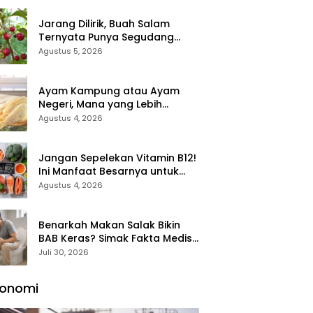
Jarang Dilirik, Buah Salam
Ternyata Punya Segudang
Manfaat untuk Kesehatan
Agustus 5, 2026
Ayam Kampung atau Ayam
Negeri, Mana yang Lebih
Sehat? Ini Perbedaan yang
Agustus 4, 2026
Perlu Anda Ketahui
Jangan Sepelekan Vitamin B12!
Ini Manfaat Besarnya untuk
Energi, Otak, dan Pembentukan
Agustus 4, 2026
Sel Darah
Benarkah Makan Salak Bikin
BAB Keras? Simak Fakta Medis
yang Masih Sering
Juli 30, 2026
Disalahpahami
konomi