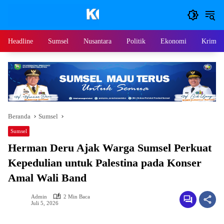
Langsung
ke
konten
Headline
Sumsel
Nusantara
Politik
Ekonomi
Krimina
Beranda
Sumsel
Sumsel
Herman Deru Ajak Warga Sumsel Perkuat
Kepedulian untuk Palestina pada Konser
Amal Wali Band
Admin
2 Min Baca
Juli 5, 2026