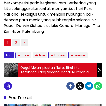
berkompetisi pada kegiatan Pers Gathering yang
kita selenggarakan untuk menyambut hari Pers
Nasional sekaligus untuk menjalin hubungan baik
dengan para media yang telah terjalin selama ini.”
Papar Darwin Siahaan, selaku General Manager The
Zuri Hotel Palembang.
1
2
»
Tag:
hotel
hpn
Hunian
sumsel
Gagal Melampiaskan Nafsu Birahi ke
Tetangga Yang Sedang Mandi, Nurman di
Ringkus Polisi
Pos Terkait