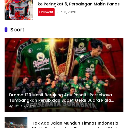
ke Peringkat 6, Persaingan Makin Panas
Otomotif
Juni 8, 2026
Sport
Drama 120 Menit Berujung Adu Penalti! Persebaya
Tumbangkan Persib dan Sabet Gelar Juara Piala
Presiden 2026
Agustus 7, 2026
Tak Ada Jalan Mundur! Timnas Indonesia