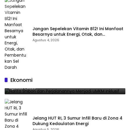
Jangan Sepelekan Vitamin B12! Ini Manfaat
Besarnya untuk Energi, Otak, dan
Pembentukan Sel Darah
Agustus 4, 2026
Narita Shibori dan Perjalanannya Menjadi UMKM
Ekonomi
Inklusif
Agustus 7, 2026
Jelang HUT RI, 3 Sumur Infill Baru di Zona 4
Dukung Kedaulatan Energi
Agustus 5, 2026