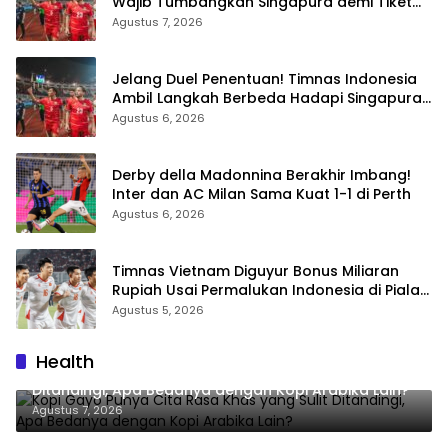
Wajib Tumbangkan Singapura demi Tiket
Semifinal Piala AFF 2026
Agustus 7, 2026
Jelang Duel Penentuan! Timnas Indonesia
Ambil Langkah Berbeda Hadapi Singapura
di Piala AFF 2026
Agustus 6, 2026
Derby della Madonnina Berakhir Imbang!
Inter dan AC Milan Sama Kuat 1-1 di Perth
Agustus 6, 2026
Timnas Vietnam Diguyur Bonus Miliaran
Rupiah Usai Permalukan Indonesia di Piala
AFF 2026
Agustus 5, 2026
Health
Kopi Gayo Punya Cita Rasa Khas yang Sulit
Ditandingi, Apa Bedanya dengan Kopi Arabika Lain?
Agustus 7, 2026