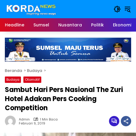
Langsung
ke
konten
Headline
Sumsel
Nusantara
Politik
Ekonomi
Beranda
Budaya
Budaya
Otomotif
Sambut Hari Pers Nasional The Zuri
Hotel Adakan Pers Cooking
Competition
Admin
1 Min Baca
Februari 9, 2019