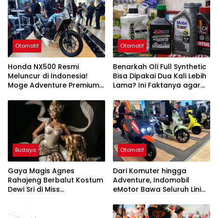
Otomotif
Otomotif
Honda NX500 Resmi
Benarkah Oli Full Synthetic
Meluncur di Indonesia!
Bisa Dipakai Dua Kali Lebih
Moge Adventure Premium
Lama? Ini Faktanya agar
Dibanderol Rp230 Juta
Mesin Tetap Awet
Budaya
Otomotif
Gaya Magis Agnes
Dari Komuter hingga
Rahajeng Berbalut Kostum
Adventure, Indomobil
Dewi Sri di Miss
eMotor Bawa Seluruh Lini
Supranational 2026,
Produk ke Palembang
Angkat Kemakmuran
Indonesia ke Panggung