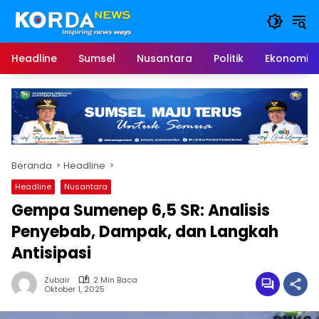
Langsung
ke
konten
Headline
Sumsel
Nusantara
Politik
Ekonomi
Beranda
Headline
Headline
Nusantara
Gempa Sumenep 6,5 SR: Analisis
Penyebab, Dampak, dan Langkah
Antisipasi
Zubair
2 Min Baca
Oktober 1, 2025