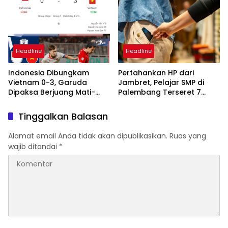
Sentuhan Kemanusiaan
untuk Petani
dan Keberlanjutan
Headline
Headline
Indonesia Dibungkam
Pertahankan HP dari
Vietnam 0-3, Garuda
Jambret, Pelajar SMP di
Dipaksa Berjuang Mati-
Palembang Terseret 7
matian Demi Tiket
Meter dan Kepalanya
Semifinal ASEAN Hyundai
Ditusuk
Tinggalkan Balasan
Cup 2026
Alamat email Anda tidak akan dipublikasikan.
Ruas yang
wajib ditandai
*