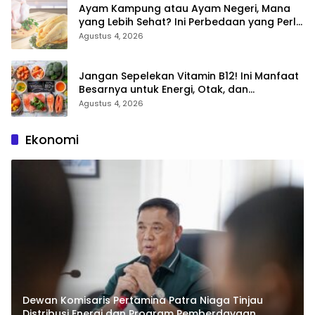
Ayam Kampung atau Ayam Negeri, Mana
yang Lebih Sehat? Ini Perbedaan yang Perlu
Anda Ketahui
Agustus 4, 2026
Jangan Sepelekan Vitamin B12! Ini Manfaat
Besarnya untuk Energi, Otak, dan
Pembentukan Sel Darah
Agustus 4, 2026
Ekonomi
Dewan Komisaris Pertamina Patra Niaga Tinjau
Distribusi Energi dan Program Pemberdayaan