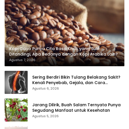
Kopi Gayo Punya Cita Rasa Khas yang Sulit
Ditandingi, Apa Bedanya dengan Kopi Arabika Lain?
Agustus 7, 2026
Sering Berdiri Bikin Tulang Belakang Sakit?
Kenali Penyebab, Gejala, dan Cara
Mengatasinya
Agustus 6, 2026
Jarang Dilirik, Buah Salam Ternyata Punya
Segudang Manfaat untuk Kesehatan
Agustus 5, 2026