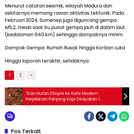
Menurut catatan seismik, wilayah Madura dan
sekitarnya memang rawan aktivitas tektonik. Pada
Februari 2024, Sumenep juga diguncang gempa
M5,2, meski saat itu pusat gempa jauh di dalam laut
(kedalaman 640 km) sehingga dampaknya minim.
Dampak Gempa: Rumah Rusak hingga Korban Luka
Hingga laporan terakhir, setidaknya:
1
2
»
“Dari Hutan Etiopia ke Kafe Modern:
Perjalanan Panjang Kopi Dirayakan 1
Oktober”
Pos Terkait