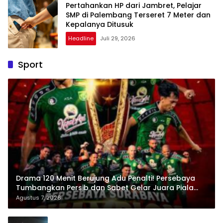
Pertahankan HP dari Jambret, Pelajar
SMP di Palembang Terseret 7 Meter dan
Kepalanya Ditusuk
Headline
Juli 29, 2026
Sport
Drama 120 Menit Berujung Adu Penalti! Persebaya
Tumbangkan Persib dan Sabet Gelar Juara Piala
Presiden 2026
Agustus 7, 2026