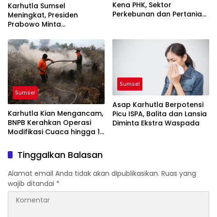
Kena PHK, Sektor
Karhutla Sumsel
Perkebunan dan Pertanian
Meningkat, Presiden
Paling Terpukul
Prabowo Minta
Pengawasan dan
Penegakan Hukum
Diperketat
Sumsel
Sumsel
Asap Karhutla Berpotensi
Karhutla Kian Mengancam,
Picu ISPA, Balita dan Lansia
BNPB Kerahkan Operasi
Diminta Ekstra Waspada
Modifikasi Cuaca hingga 10
Agustus
Tinggalkan Balasan
Alamat email Anda tidak akan dipublikasikan.
Ruas yang
wajib ditandai
*