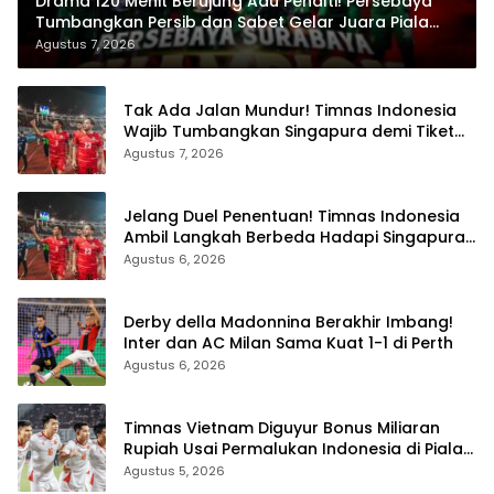
Drama 120 Menit Berujung Adu Penalti! Persebaya
Tumbangkan Persib dan Sabet Gelar Juara Piala
Presiden 2026
Agustus 7, 2026
Tak Ada Jalan Mundur! Timnas Indonesia
Wajib Tumbangkan Singapura demi Tiket
Semifinal Piala AFF 2026
Agustus 7, 2026
Jelang Duel Penentuan! Timnas Indonesia
Ambil Langkah Berbeda Hadapi Singapura
di Piala AFF 2026
Agustus 6, 2026
Derby della Madonnina Berakhir Imbang!
Inter dan AC Milan Sama Kuat 1-1 di Perth
Agustus 6, 2026
Timnas Vietnam Diguyur Bonus Miliaran
Rupiah Usai Permalukan Indonesia di Piala
AFF 2026
Agustus 5, 2026