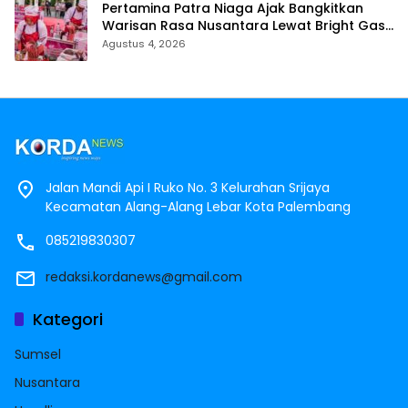
Pertamina Patra Niaga Ajak Bangkitkan
Warisan Rasa Nusantara Lewat Bright Gas
Cooking Competition 2026
Agustus 4, 2026
Jalan Mandi Api I Ruko No. 3 Kelurahan Srijaya
Kecamatan Alang-Alang Lebar Kota Palembang
085219830307
redaksi.kordanews@gmail.com
Kategori
Sumsel
Nusantara