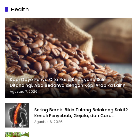
Health
Kopi Gayo Punya Cita Rasa Khas yang Sulit
Ditandingi, Apa Bedanya dengan Kopi Arabika Lain?
Agustus 7, 2026
Sering Berdiri Bikin Tulang Belakang Sakit?
Kenali Penyebab, Gejala, dan Cara
Mengatasinya
Agustus 6, 2026