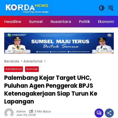
Langsung
ke
konten
Headline
Sumsel
Nusantara
Politik
Ekonomi
Beranda
Advertorial
Advertorial
Sumsel
Palembang Kejar Target UHC,
Puluhan Agen Penggerak BPJS
Ketenagakerjaan Siap Turun Ke
Lapangan
Admin
3 Min Baca
Juni 23, 2026