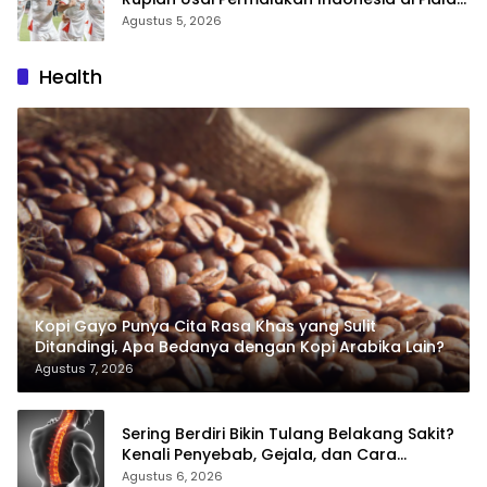
AFF 2026
Agustus 5, 2026
Health
Kopi Gayo Punya Cita Rasa Khas yang Sulit
Ditandingi, Apa Bedanya dengan Kopi Arabika Lain?
Agustus 7, 2026
Sering Berdiri Bikin Tulang Belakang Sakit?
Kenali Penyebab, Gejala, dan Cara
Mengatasinya
Agustus 6, 2026