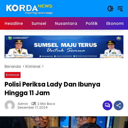
Langsung
ke
konten
Headline
Sumsel
Nusantara
Politik
Ekonomi
Beranda
Kriminal
Kriminal
Polisi Periksa Lady Dan Ibunya
Hingga 11 Jam
Admin
2 Min Baca
Desember 17, 2024