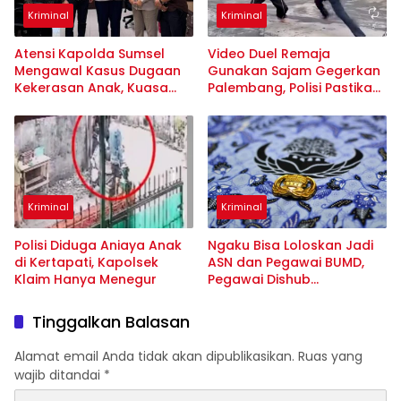
Kriminal
Kriminal
Atensi Kapolda Sumsel
Video Duel Remaja
Mengawal Kasus Dugaan
Gunakan Sajam Gegerkan
Kekerasan Anak, Kuasa
Palembang, Polisi Pastikan
Hukum: Bukan Intervensi
Hanya Settingan Konten
Proses Hukum
Kriminal
Kriminal
Polisi Diduga Aniaya Anak
Ngaku Bisa Loloskan Jadi
di Kertapati, Kapolsek
ASN dan Pegawai BUMD,
Klaim Hanya Menegur
Pegawai Dishub
Palembang Ditangkap,
Korban Rugi Rp158 Juta
Tinggalkan Balasan
Alamat email Anda tidak akan dipublikasikan.
Ruas yang
wajib ditandai
*