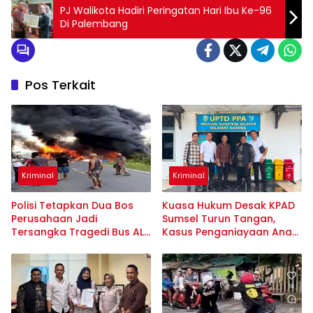
PJ Walikota Hadiri Peringatan Hari Ibu Ke-96
Di Palembang
Pos Terkait
Kriminal
Kriminal
Polisi Tetapkan Dua Bos
Kuasa Hukum Desak KPAD
Perusahaan Jadi
Sumsel Turun Tangan,
Tersangka Tragedi Bus ALS
Kasus Penganiayaan Anak
yang Tewaskan 19 Orang
Belum Temui Titik Terang