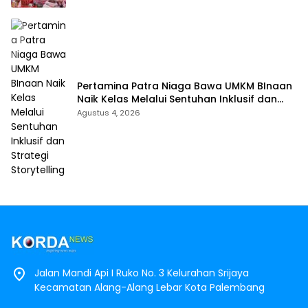
Pertamina Patra Niaga Bawa UMKM BInaan
Naik Kelas Melalui Sentuhan Inklusif dan
Strategi Storytelling
Agustus 4, 2026
Jalan Mandi Api I Ruko No. 3 Kelurahan Srijaya
Kecamatan Alang-Alang Lebar Kota Palembang