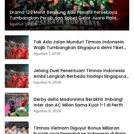
Drama 120 Menit Berujung Adu Penalti! Persebaya
Tumbangkan Persib dan Sabet Gelar Juara Piala
Presiden 2026
Agustus 7, 2026
Tak Ada Jalan Mundur! Timnas Indonesia
Wajib Tumbangkan Singapura demi Tiket
Semifinal Piala AFF 2026
Agustus 7, 2026
Jelang Duel Penentuan! Timnas Indonesia
Ambil Langkah Berbeda Hadapi Singapura
di Piala AFF 2026
Agustus 6, 2026
Derby della Madonnina Berakhir Imbang!
Inter dan AC Milan Sama Kuat 1-1 di Perth
Agustus 6, 2026
Timnas Vietnam Diguyur Bonus Miliaran
Rupiah Usai Permalukan Indonesia di Piala